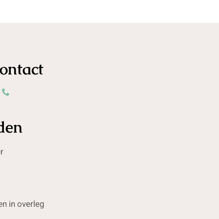
Contact
den
r
n in overleg